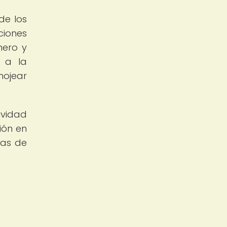
de los
iones
mero y
 a la
hojear
ividad
ión en
ras de