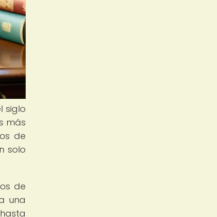
l siglo
as más
ros de
n solo
ros de
da una
 hasta