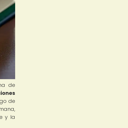
rma de
ciones
rgo de
umana,
e y la