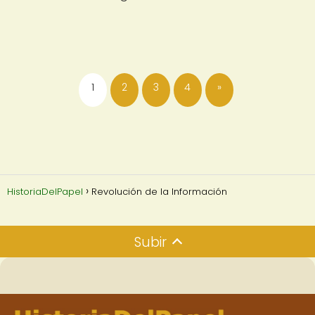
1
2
3
4
»
HistoriaDelPapel
Revolución de la Información
Subir