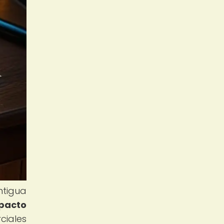
ntigua
mpacto
ciales