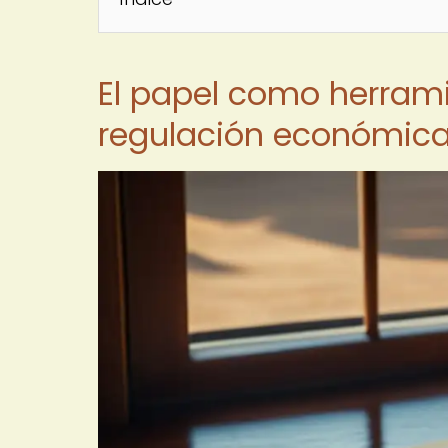
El papel como herrami
regulación económic