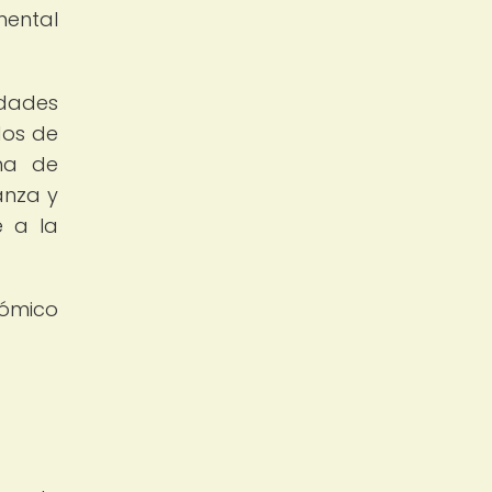
mental
idades
dos de
ma de
anza y
e a la
nómico