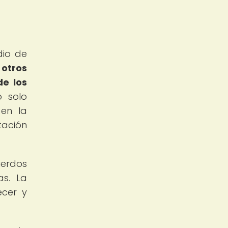
dio de
otros
de los
o solo
 en la
tación
uerdos
as. La
ecer y