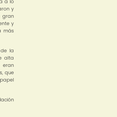
a a lo
aron y
a gran
ente y
ca más
 de la
e alta
e eran
s, que
 papel
lación