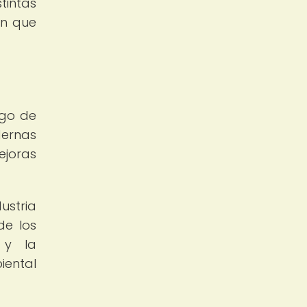
tintas
ón que
rgo de
dernas
ejoras
ustria
de los
 y la
iental