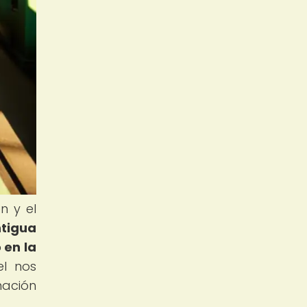
n y el
tigua
 en la
el nos
mación