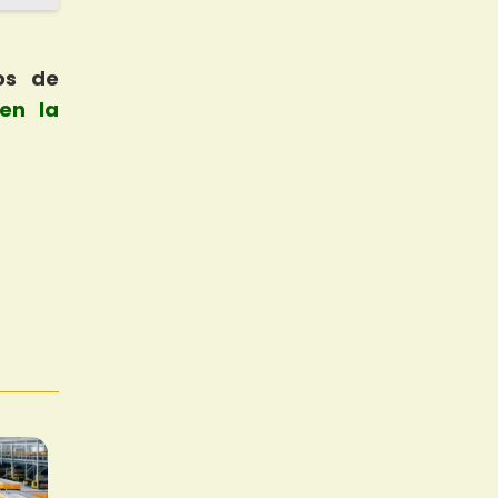
os de
en la