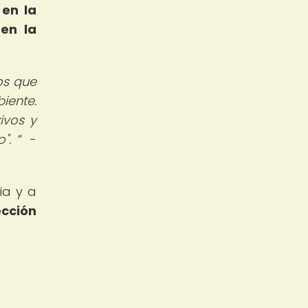
 en la
en la
os que
iente.
ivos y
".
-
ia y a
cción