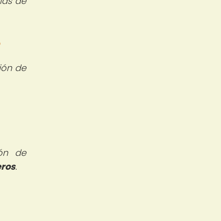
ías de
?
sión de
ión de
eros
.