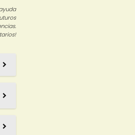
 ayuda
uturos
ncias.
arios!