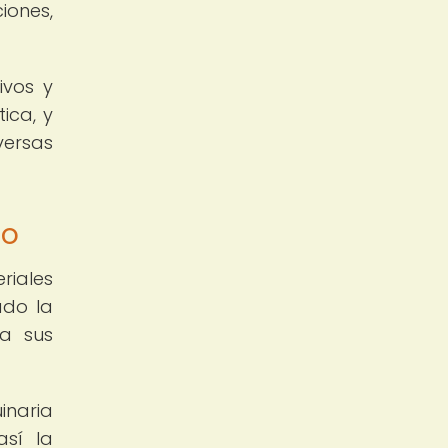
iones,
ivos y
ica, y
versas
eo
riales
ado la
 a sus
inaria
así la