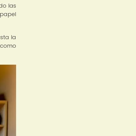
do las
 papel
sta la
e como