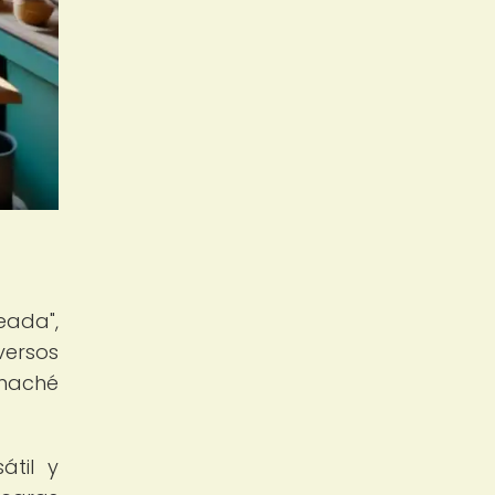
eada",
versos
 maché
átil y