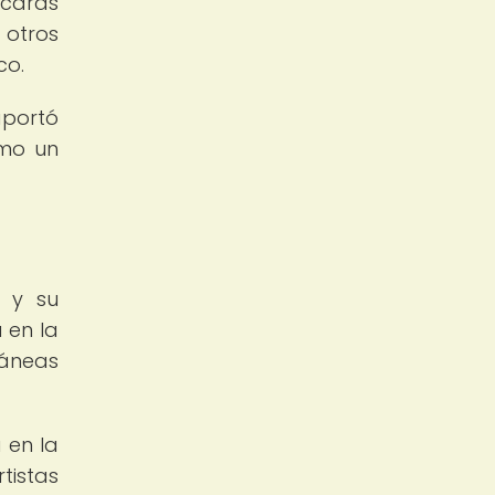
scaras
 otros
co.
aportó
omo un
d y su
 en la
ráneas
 en la
tistas