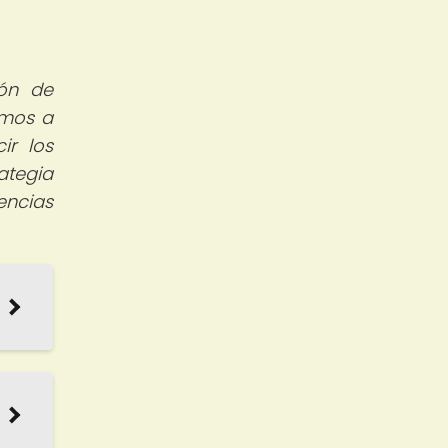
ión de
amos a
ir los
ategia
encias