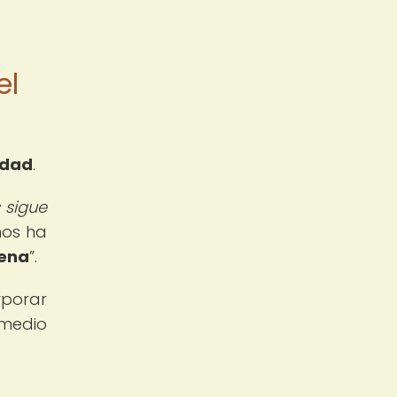
el
idad
.
 sigue
 nos ha
gena
.
rporar
 medio