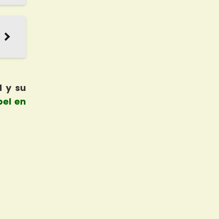
l y su
pel en