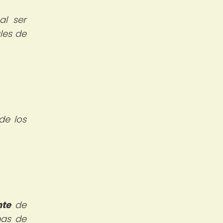
l ser
les de
de los
nte
de
mas de