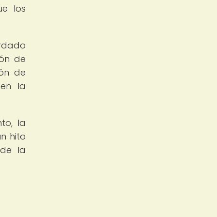
ue los
ardado
ión de
ión de
 en la
to, la
n hito
 de la