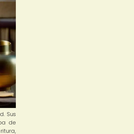
d. Sus
lpa de
itura,