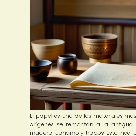
El papel es uno de los materiales más
orígenes se remontan a la antigua 
madera, cáñamo y trapos. Esta invenció