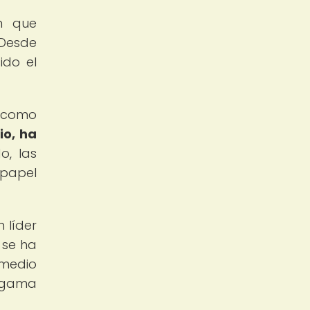
n que
 Desde
ido el
l como
io, ha
o, las
 papel
 líder
 se ha
 medio
a gama