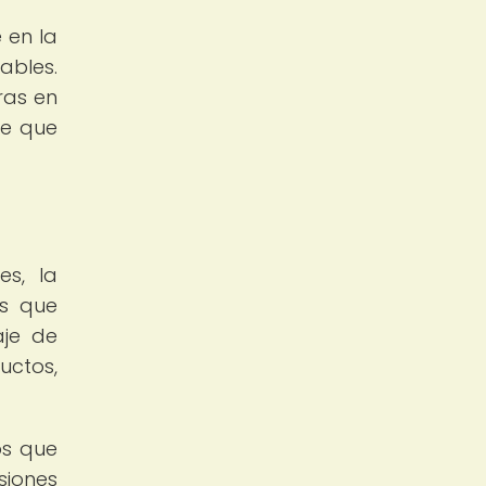
 en la
ables.
ras en
te que
es, la
as que
aje de
uctos,
os que
siones