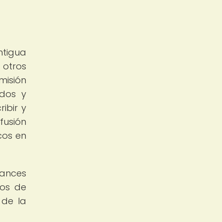
ntigua
 otros
misión
ados y
ibir y
fusión
cos en
vances
pos de
 de la