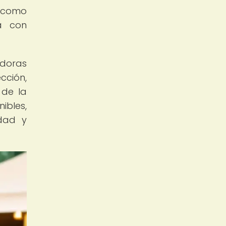
s como
la con
adoras
cción,
 de la
ibles,
idad y