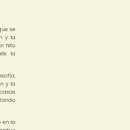
que se
n y la
n hito
tir la
sofía,
n y la
 casas
ntando
 en la