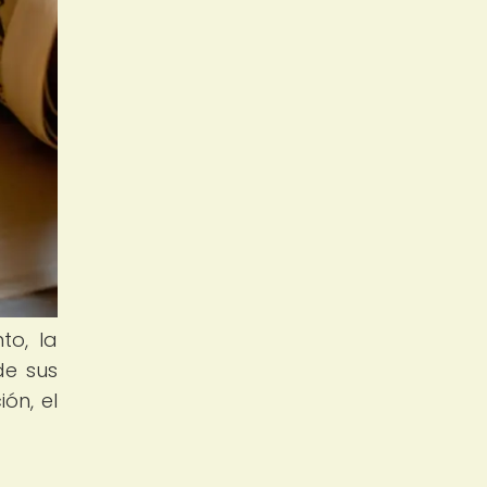
to, la
de sus
ón, el