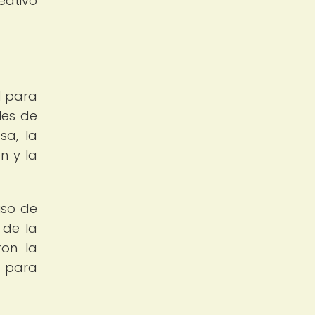
eativo
l para
les de
sa, la
n y la
uso de
 de la
ron la
d para