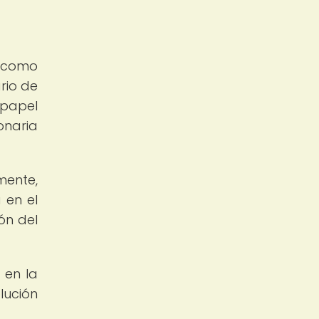
s como
rio de
 papel
onaria
mente,
 en el
ón del
 en la
lución