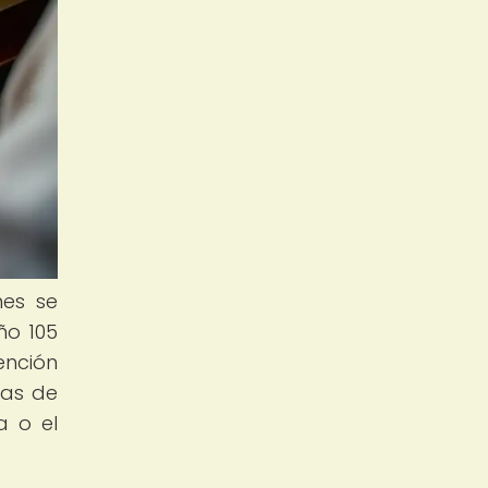
nes se
ño 105
ención
eas de
a o el