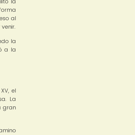
itó la
 forma
eso al
venir.
ndo la
ó a la
XV, el
sa. La
a gran
camino