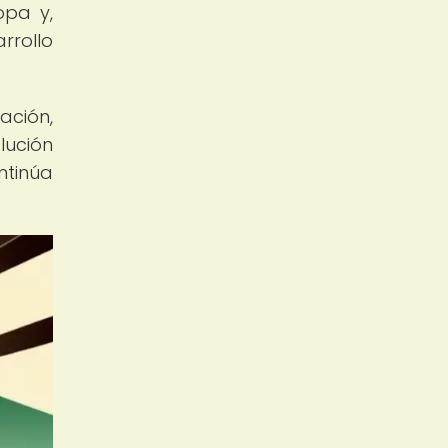
opa y,
rrollo
ación,
lución
ntinúa