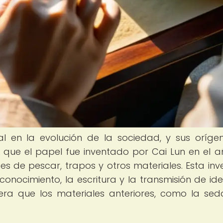
l en la evolución de la sociedad, y sus oríge
 que el papel fue inventado por Cai Lun en el a
des de pescar, trapos y otros materiales. Esta inv
 conocimiento, la escritura y la transmisión de id
a que los materiales anteriores, como la sed