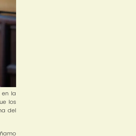
 en la
ue los
na del
cáñamo