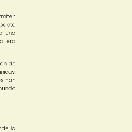
rmiten
mpacto
 a una
la era
ión de
nicas,
es han
 mundo
sde la