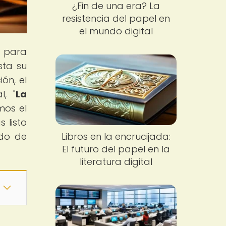
¿Fin de una era? La
resistencia del papel en
el mundo digital
o para
sta su
ón, el
l, "
La
mos el
 listo
Libros en la encrucijada:
ndo de
El futuro del papel en la
literatura digital