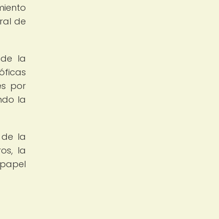
miento
ural de
 de la
óficas
es por
ndo la
 de la
os, la
 papel