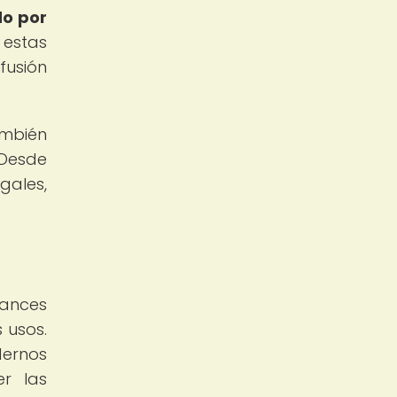
do por
estas
fusión
ambién
 Desde
gales,
a
vances
 usos.
dernos
er las