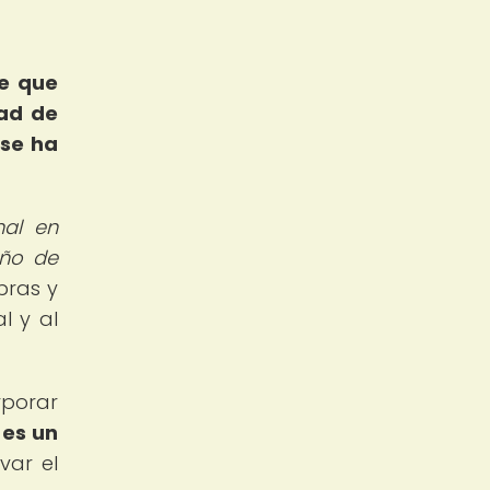
te que
dad de
 se ha
nal en
eño de
bras y
l y al
rporar
 es un
var el