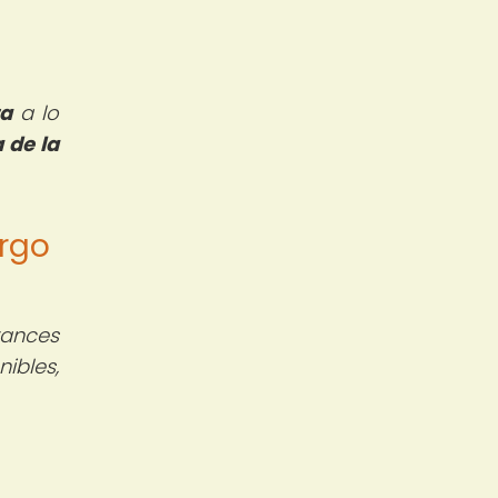
ta
a lo
 de la
argo
vances
ibles,