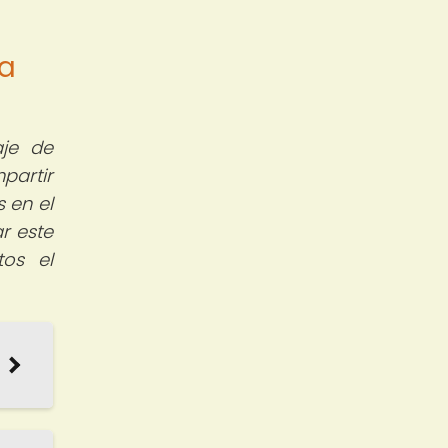
a
aje de
partir
s en el
r este
tos el