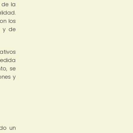
 de la
lidad.
on los
s y de
ativos
medida
to, se
ones y
ido un