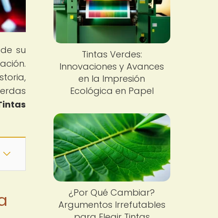
sde su
Tintas Verdes:
ación.
Innovaciones y Avances
toria,
en la Impresión
ierdas
Ecológica en Papel
Tintas
¿Por Qué Cambiar?
a
Argumentos Irrefutables
para Elegir Tintas