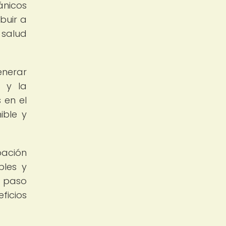
ánicos
buir a
 salud
enerar
s y la
 en el
ible y
pación
bles y
n paso
ficios