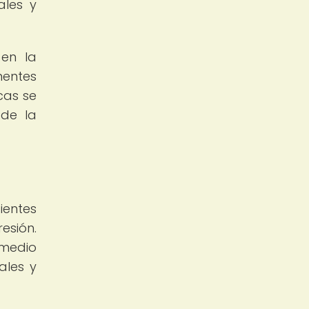
ales y
 en la
entes
cas se
 de la
ientes
esión.
 medio
ales y