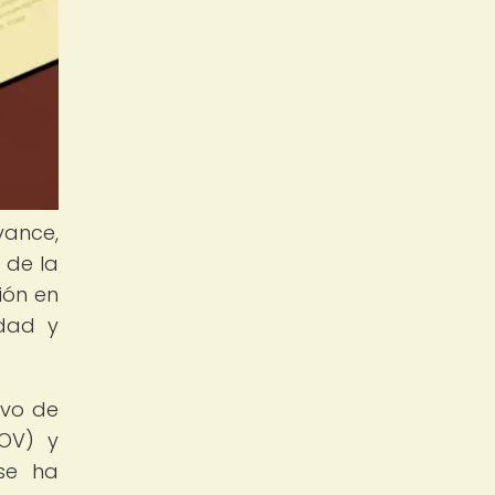
vance,
 de la
ión en
idad y
ivo de
COV) y
se ha