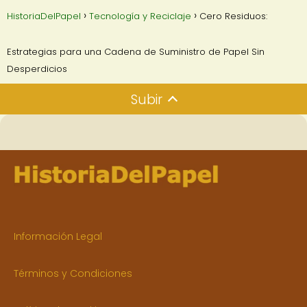
HistoriaDelPapel
Tecnología y Reciclaje
Cero Residuos:
Estrategias para una Cadena de Suministro de Papel Sin
Desperdicios
Subir
Información Legal
Términos y Condiciones