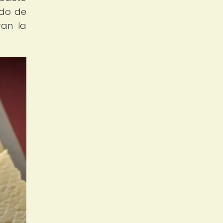
ado de
ran la