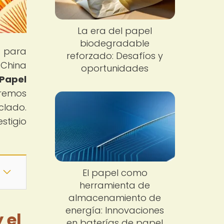
La era del papel
biodegradable
s para
reforzado: Desafíos y
 China
oportunidades
Papel
aremos
clado.
stigio
El papel como
herramienta de
almacenamiento de
energía: Innovaciones
 el
en baterías de papel