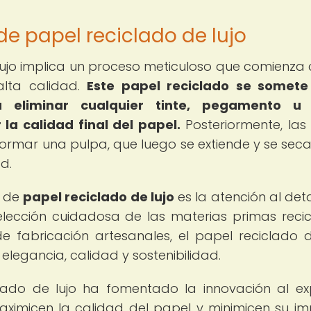
de papel reciclado de lujo
lujo implica un proceso meticuloso que comienza 
alta calidad.
Este papel reciclado se somete
a eliminar cualquier tinte, pegamento u 
a calidad final del papel.
Posteriormente, las 
rmar una pulpa, que luego se extiende y se sec
d.
n de
papel reciclado de lujo
es la atención al deta
lección cuidadosa de las materias primas reci
e fabricación artesanales, el papel reciclado d
 elegancia, calidad y sostenibilidad.
clado de lujo ha fomentado la innovación al ex
aximicen la calidad del papel y minimicen su i