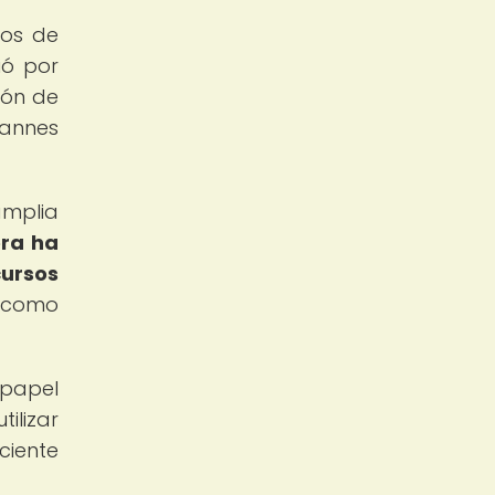
hos de
ió por
ión de
hannes
amplia
era ha
cursos
o como
papel
ilizar
ciente