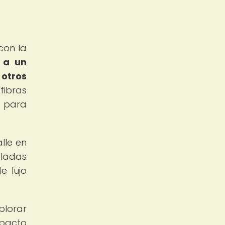
con la
 a un
otros
fibras
a para
lle en
cladas
e lujo
plorar
mpacto