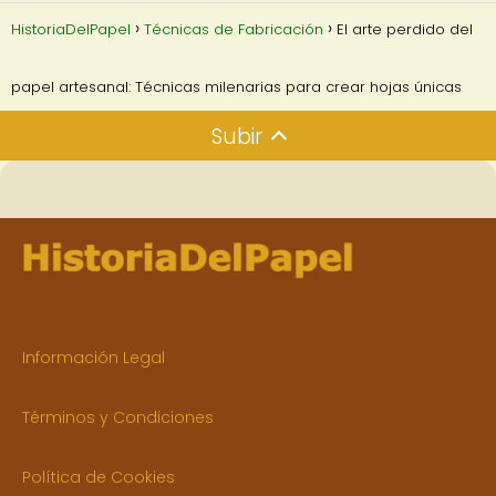
HistoriaDelPapel
Técnicas de Fabricación
El arte perdido del
papel artesanal: Técnicas milenarias para crear hojas únicas
Subir
Información Legal
Términos y Condiciones
Política de Cookies