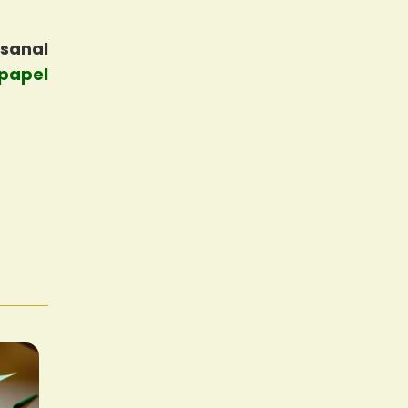
esanal
 papel