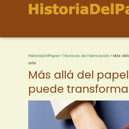
HistoriaDelPapel
Técnicas de Fabricación
Más all
arte
Más allá del pape
puede transformar