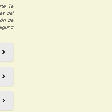
te. Te
es del
ión de
alguna