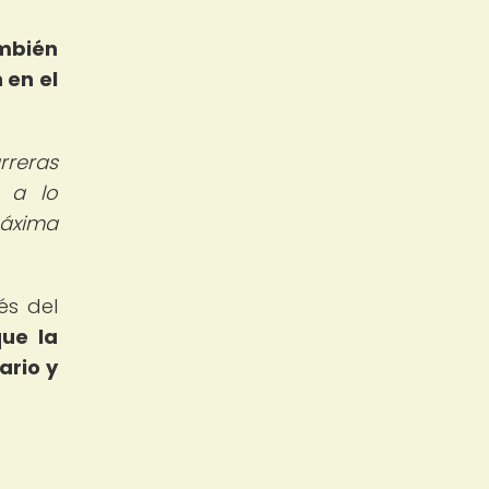
ambién
 en el
rreras
a a lo
áxima
és del
que la
ario y