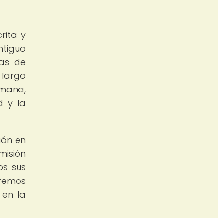
rita y
ntiguo
cas de
 largo
umana,
d y la
ión en
misión
os sus
iremos
 en la