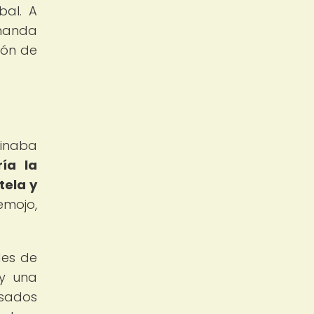
bal. A
emanda
ión de
binaba
ía la
tela y
mojo,
des de
 y una
lsados