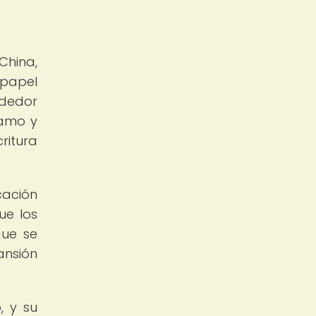
China,
 papel
ededor
ñamo y
ritura
cación
ue los
que se
ansión
, y su