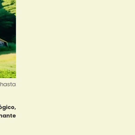
 hasta
ógico,
inante