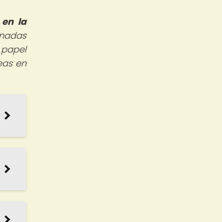
 en la
onadas
 papel
eas en