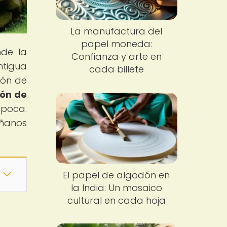
La manufactura del
papel moneda:
nde la
Confianza y arte en
ntigua
cada billete
cón de
ión de
época.
áñanos
El papel de algodón en
la India: Un mosaico
cultural en cada hoja