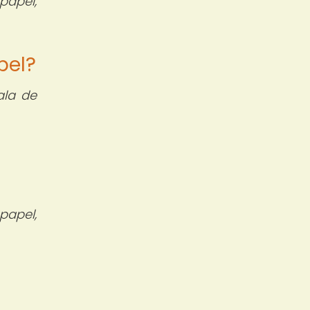
papel,
pel?
ala de
papel,