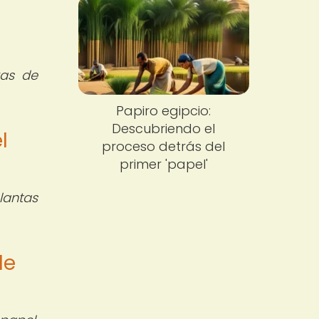
ras de
Papiro egipcio:
Descubriendo el
l
proceso detrás del
primer 'papel'
lantas
de