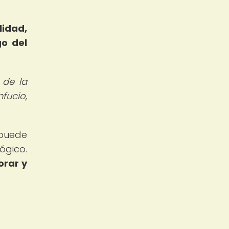
lidad,
go del
 de la
fucio,
 puede
ógico.
orar y