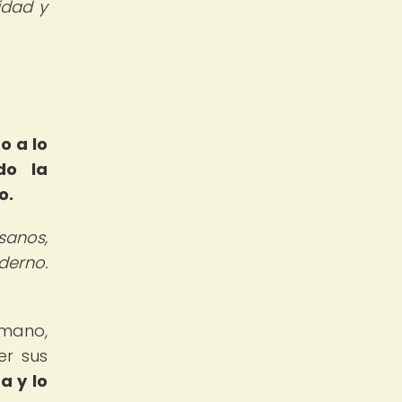
idad y
o a lo
do la
o.
sanos,
derno.
 mano,
er sus
a y lo