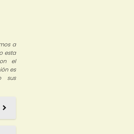
amos a
o esta
con el
ión es
o sus