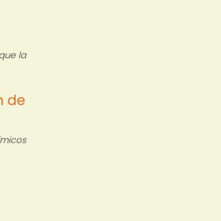
que la
n de
ímicos