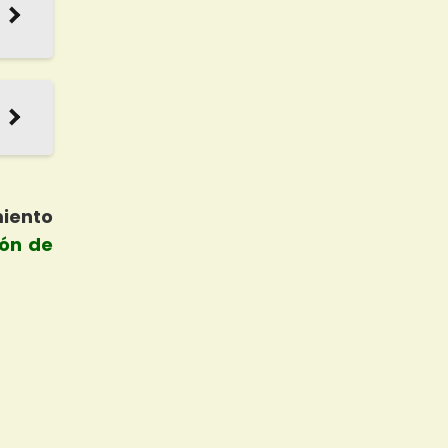
miento
ión de