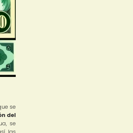
que se
ón del
ua, se
sí las