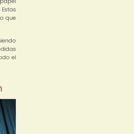
 papel
 Estas
lo que
siendo
edidas
odo el
n