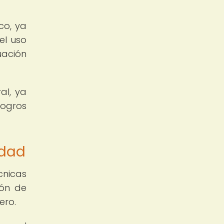
co, ya
el uso
uación
al, ya
logros
edad
nicas
ión de
ero.