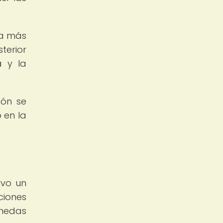
ra más
terior
a y la
ión se
 en la
uvo un
ciones
onedas