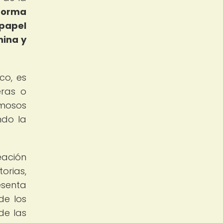
forma
 papel
hina y
co, es
eras o
rmosos
ndo la
eación
orias,
esenta
de los
de las