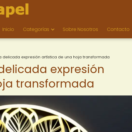
Inicio
Categorías
Sobre Nosotros
Contacto
a delicada expresión artística de una hoja transformada
 delicada expresión
hoja transformada