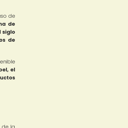
uso de
na de
 siglo
los de
enible
el, el
ductos
 de la