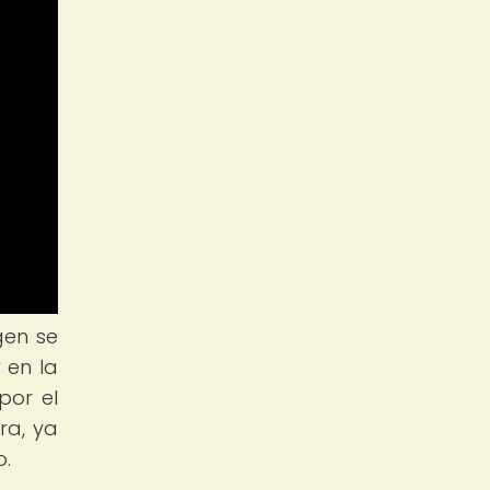
gen se
 en la
por el
ra, ya
o.