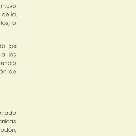
n tuvo
 de la
os, lo
do los
 a los
tendió
ión de
a
ionado
cnicas
godón,