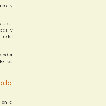
ural y
l como
icas y
és del
render
de las
gada
 en la