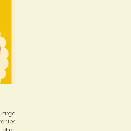
 largo
rentes
pel en