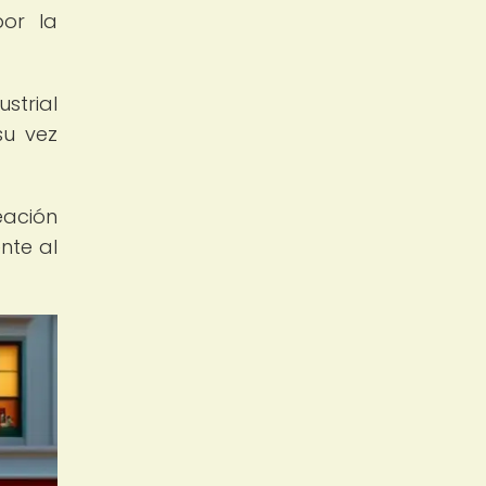
or la
strial
su vez
eación
nte al