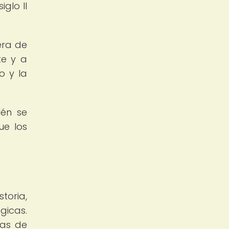
iglo II
era de
te y a
o y la
ién se
ue los
a
toria,
gicas.
nas de