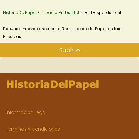
HistoriaDelPapel
Impacto Ambiental
Del Desperdicio al
Recurso: Innovaciones en la Reutilización de Papel en las
Escuelas
Subir
Información Legal
Términos y Condiciones