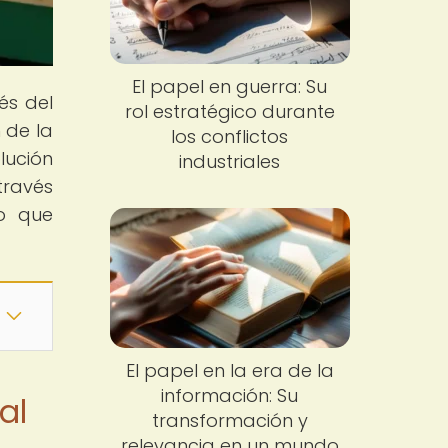
El papel en guerra: Su
és del
rol estratégico durante
 de la
los conflictos
lución
industriales
través
o que
El papel en la era de la
información: Su
al
transformación y
relevancia en un mundo