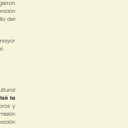
gieron
ención
llo del
 mayor
l.
ltural
lsó la
bros y
misión
eación