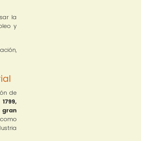
sar la
pleo y
ación,
ial
ión de
 1799,
a gran
a como
ustria