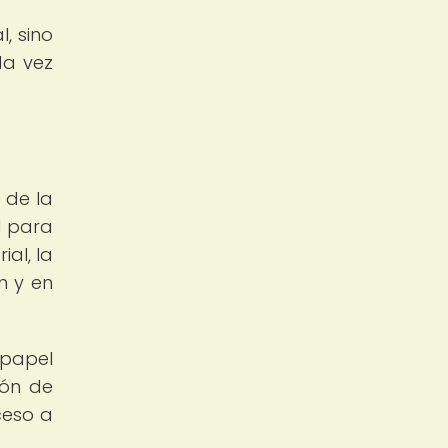
, sino
da vez
 de la
l para
al, la
n y en
 papel
ión de
ceso a