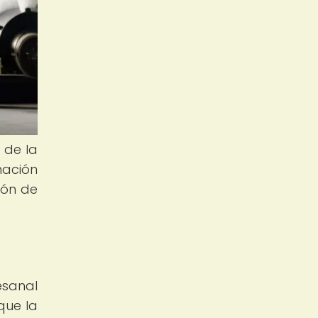
 de la
mación
ión de
esanal
que la