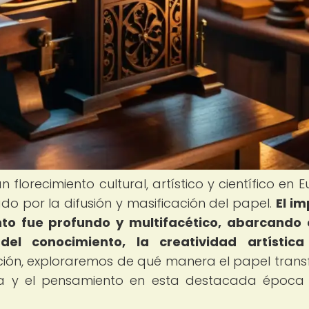
florecimiento cultural, artístico y científico en E
ado por la difusión y masificación del papel.
El i
nto fue profundo y multifacético, abarcando
el conocimiento, la creatividad artística
cción, exploraremos de qué manera el papel tran
tura y el pensamiento en esta destacada época