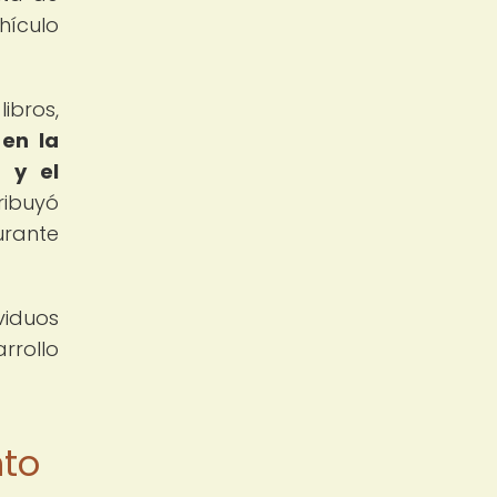
hículo
ibros,
 en la
 y el
ribuyó
urante
viduos
rrollo
nto