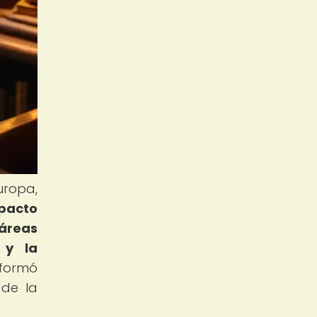
uropa,
mpacto
 áreas
 y la
sformó
 de la