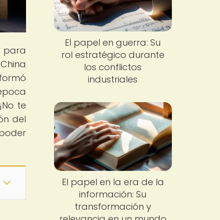
El papel en guerra: Su
o para
rol estratégico durante
 China
los conflictos
sformó
industriales
 época
¡No te
ón del
poder
El papel en la era de la
información: Su
transformación y
relevancia en un mundo