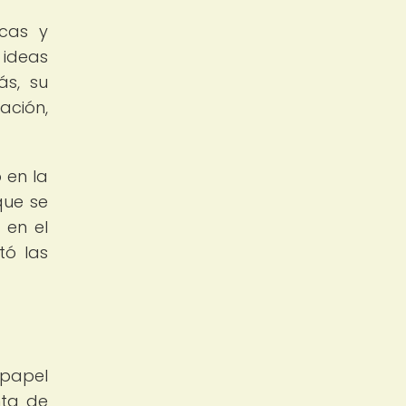
icas y
 ideas
ás, su
ación,
 en la
que se
 en el
tó las
 papel
nta de