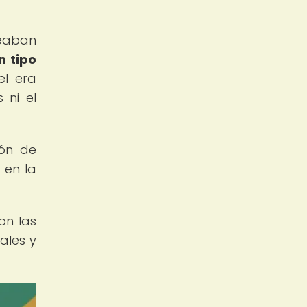
neaban
n tipo
el era
 ni el
ión de
 en la
on las
ales y