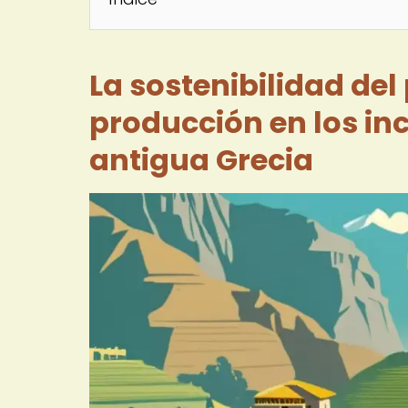
La sostenibilidad del
producción en los in
antigua Grecia