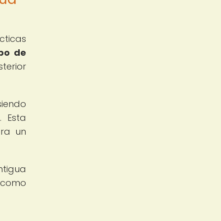
cticas
ipo de
erior
siendo
. Esta
era un
ntigua
, como