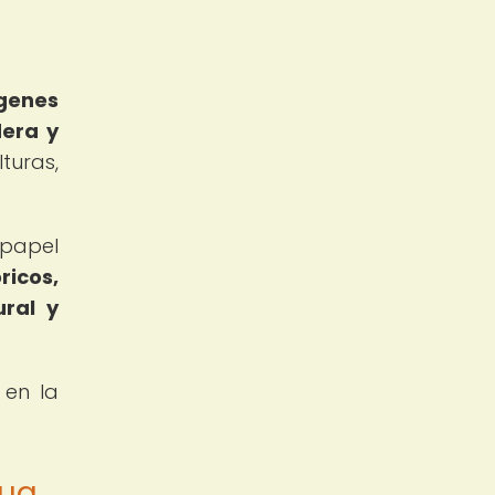
ígenes
dera y
turas,
 papel
ricos,
ural y
 en la
gua