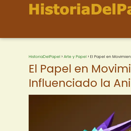
HistoriaDelPapel
Arte y Papel
El Papel en Movimien
El Papel en Movim
Influenciado la An