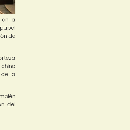
 en la
 papel
ción de
orteza
 chino
 de la
ambién
ón del