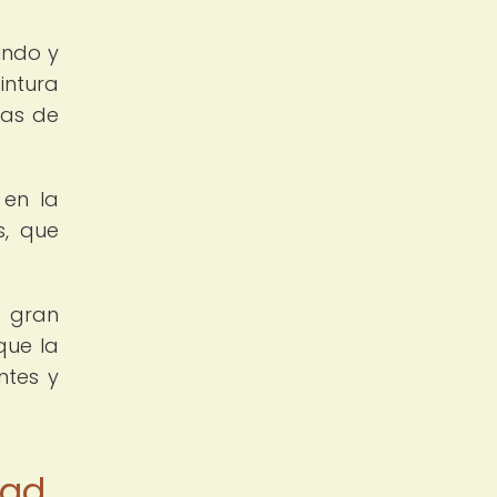
undo y
intura
ras de
 en la
s, que
n gran
que la
ntes y
dad