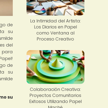
La Intimidad del Artista:
rgo de
Los Diarios en Papel
sta su
como Ventana al
umilde
Proceso Creativo
es del
e para
Papel!
rgo de
sta su
umilde
Colaboración Creativa:
Proyectos Comunitarios
ómo su
Exitosos Utilizando Papel
Maché