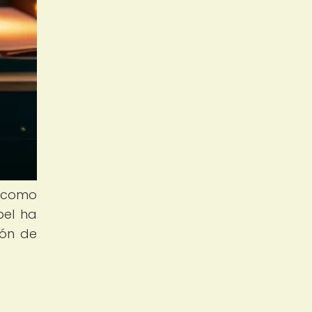
l como
pel ha
ión de