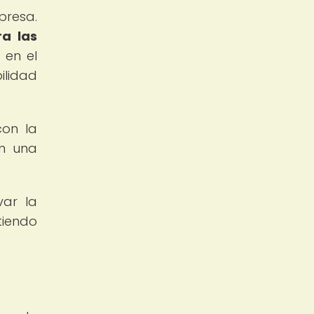
presa.
ra las
 en el
ilidad
con la
en una
var la
tiendo