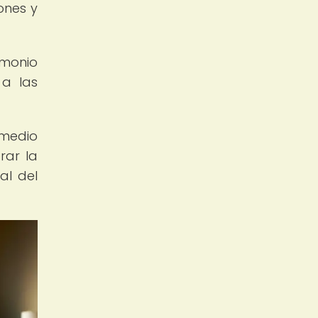
ones y
imonio
 a las
 medio
rar la
al del