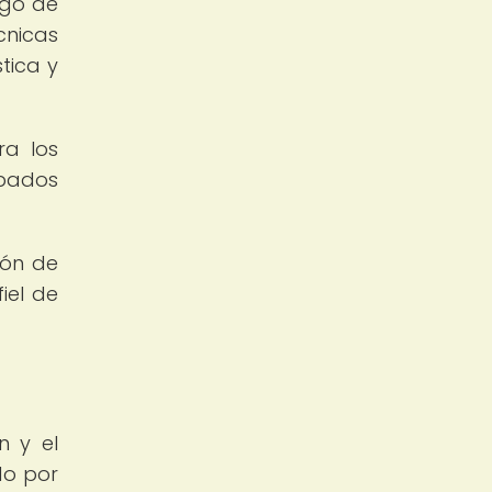
rgo de
cnicas
tica y
ra los
abados
ión de
iel de
n y el
do por