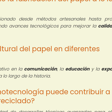
cionado desde métodos artesanales hasta pr
ando avances tecnológicos para mejorar la
calid
ltural del papel en diferentes
ativo en la
comunicación
, la
educación
y la
expa
 lo largo de la historia.
notecnología puede contribuir a
reciclado?
idad de desarrollar técnicas avanzadas para el