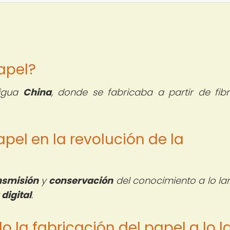
papel?
tigua
China
, donde se fabricaba a partir de fib
apel en la revolución de la
nsmisión
y
conservación
del conocimiento a lo la
 digital
.
 la fabricación del papel a lo l