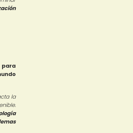
ización
l para
mundo
cta la
nible.
ología
blemas