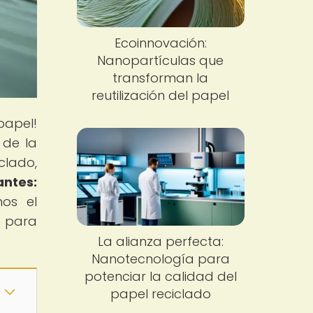
Ecoinnovación:
Nanopartículas que
transforman la
reutilización del papel
papel!
 de la
clado,
ntes:
mos el
s para
La alianza perfecta:
Nanotecnología para
potenciar la calidad del
papel reciclado