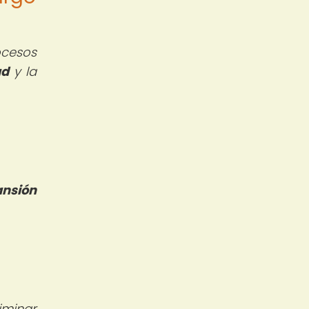
ocesos
ad
y la
nsión
iminar