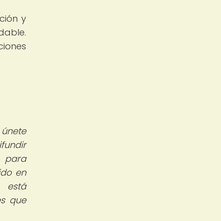
ción y
dable.
ciones
 únete
fundir
s para
ido en
 está
es que