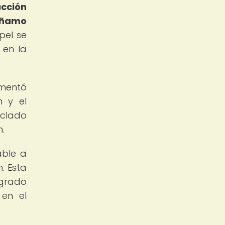
ucción
cáñamo
pel se
 en la
imentó
n y el
iclado
.
able a
. Esta
ogrado
 en el