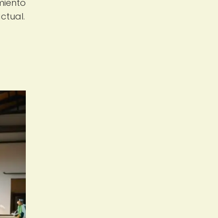
miento
ctual.