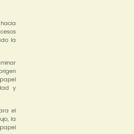
 hacia
ocesos
ado la
iminar
origen
 papel
idad y
ara el
jo, la
 papel