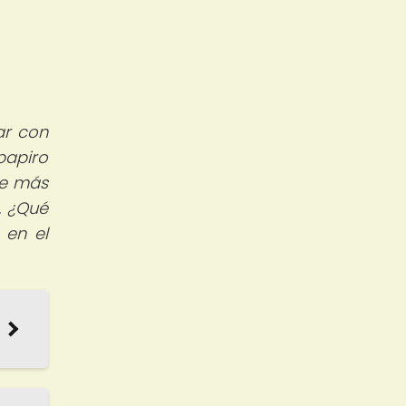
ar con
papiro
ue más
. ¿Qué
 en el