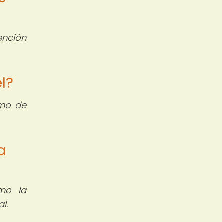
ención
l?
mo de
a
mo la
l.