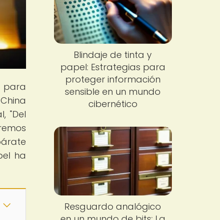
Blindaje de tinta y
papel: Estrategias para
proteger información
o para
sensible en un mundo
 China
cibernético
, "Del
aremos
párate
pel ha
Resguardo analógico
en un mundo de bits: La