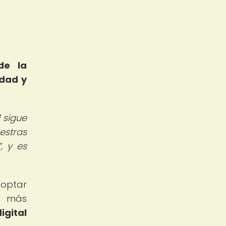
de la
idad y
 sigue
stras
, y es
doptar
z más
igital