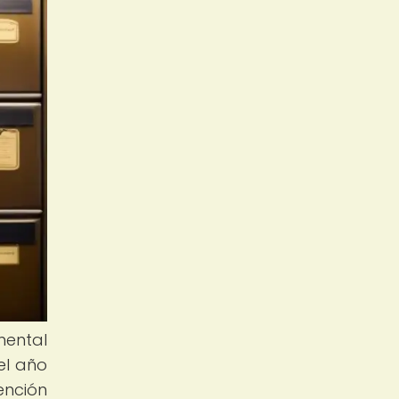
mental
el año
ención