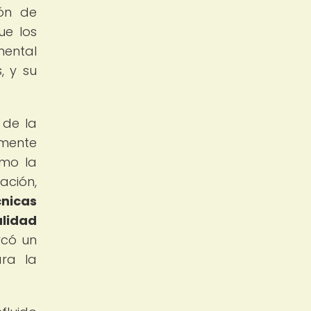
ión de
ue los
mental
, y su
 de la
amente
omo la
ación,
cnicas
alidad
rcó un
ara la