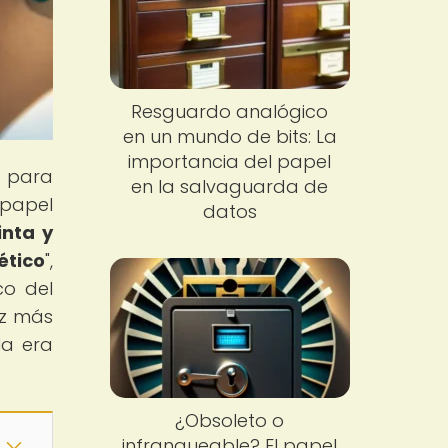
Resguardo analógico
en un mundo de bits: La
importancia del papel
o para
en la salvaguarda de
 papel
datos
inta y
ético
",
co del
ez más
la era
¿Obsoleto o
infranqueable? El papel