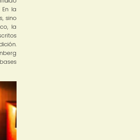
nfluido
 En la
, sino
co, la
critos
dición.
enberg
 bases