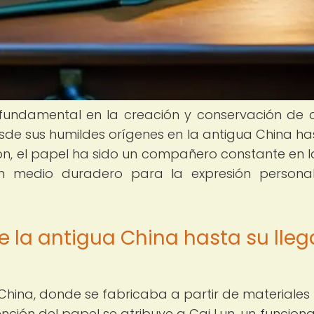
undamental en la creación y conservación de d
Desde sus humildes orígenes en la antigua China ha
ión, el papel ha sido un compañero constante en l
n medio duradero para la expresión persona
e la antigua China hasta su lle
a China, donde se fabricaba a partir de materiale
nción del papel se atribuye a Cai Lun, un funciona