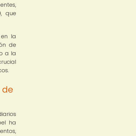
entes,
9, que
 en la
ión de
o a la
rucial
cos.
n de
iarios
pel ha
entos,