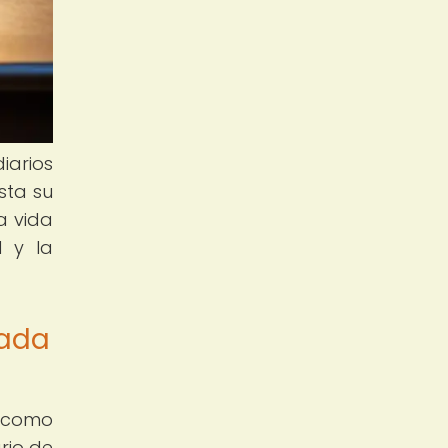
iarios
sta su
a vida
l y la
gada
s como
rio de