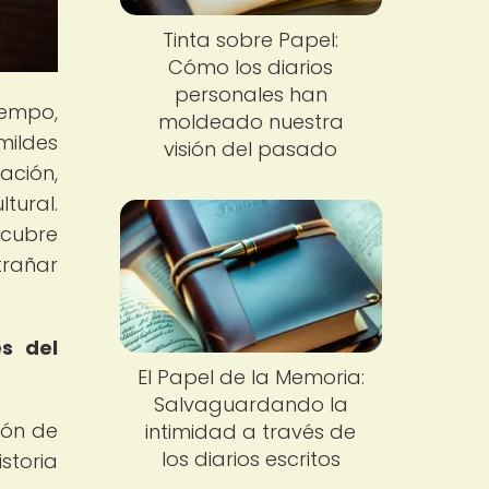
Tinta sobre Papel:
Cómo los diarios
personales han
iempo,
moldeado nuestra
mildes
visión del pasado
ación,
tural.
scubre
trañar
s del
El Papel de la Memoria:
Salvaguardando la
ión de
intimidad a través de
los diarios escritos
storia