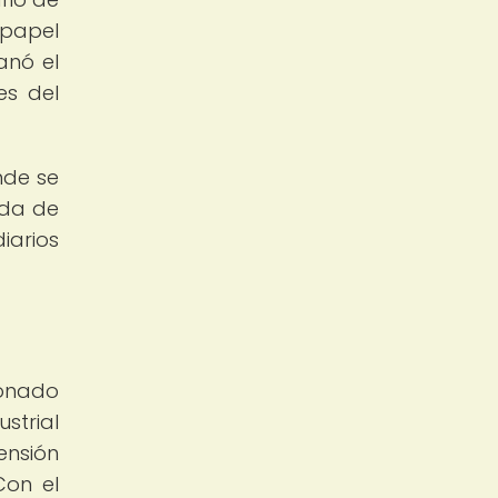
 papel
anó el
es del
nde se
ada de
iarios
a
onado
strial
ensión
Con el