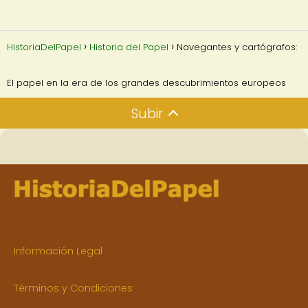
HistoriaDelPapel
Historia del Papel
Navegantes y cartógrafos:
El papel en la era de los grandes descubrimientos europeos
Subir
Información Legal
Términos y Condiciones