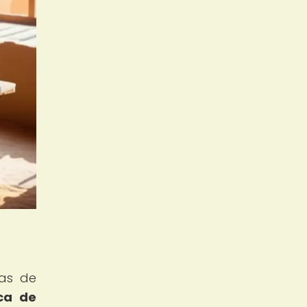
ras de
ica de