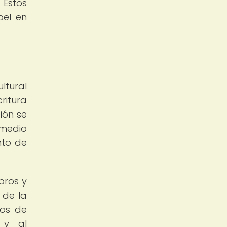
 Estos
pel en
ltural
ritura
ión se
 medio
nto de
bros y
 de la
tos de
 y al