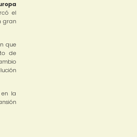
Europa
có el
n gran
en que
nto de
cambio
lución
 en la
ansión