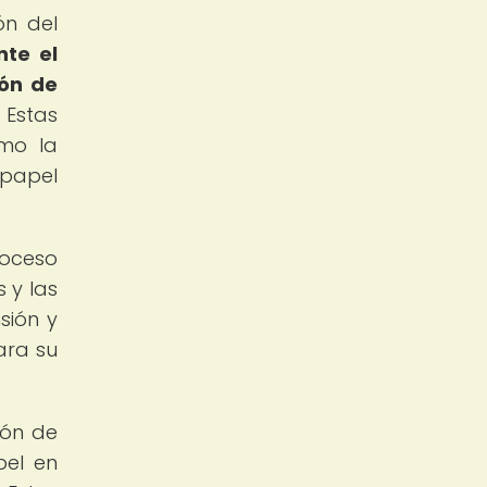
ón del
nte el
ión de
Estas
omo la
 papel
oceso
 y las
sión y
ara su
ión de
pel en