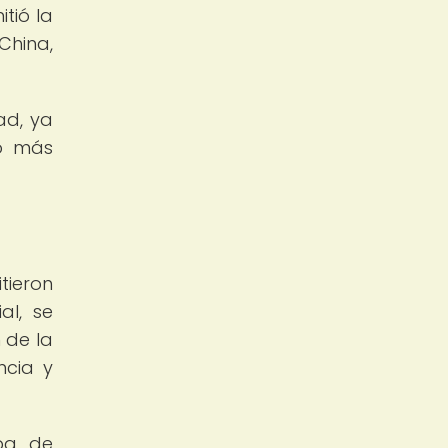
tió la
China,
ad, ya
ho más
tieron
al, se
 de la
ncia y
pa de