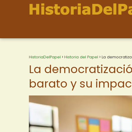
HistoriaDelPapel
Historia del Papel
La democratizac
La democratización
barato y su impac