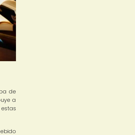
lpa de
buye a
 estas
debido