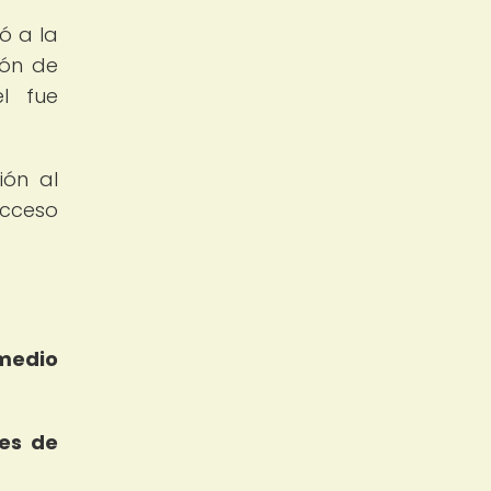
ó a la
ión de
l fue
ión al
acceso
medio
es de