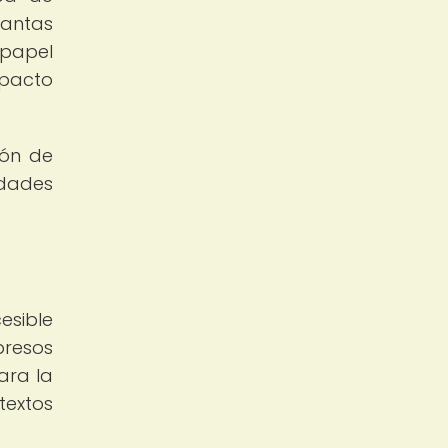
lantas
papel
mpacto
ión de
idades
esible
presos
ara la
textos