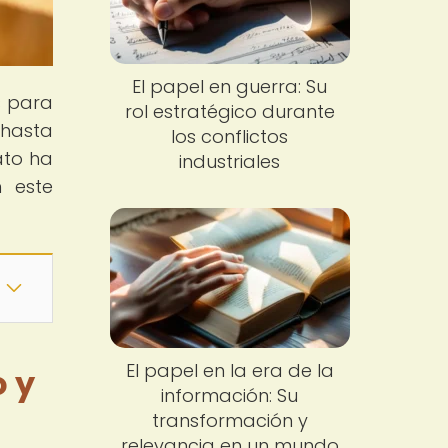
El papel en guerra: Su
s para
rol estratégico durante
 hasta
los conflictos
ato ha
industriales
 este
El papel en la era de la
o y
información: Su
transformación y
relevancia en un mundo