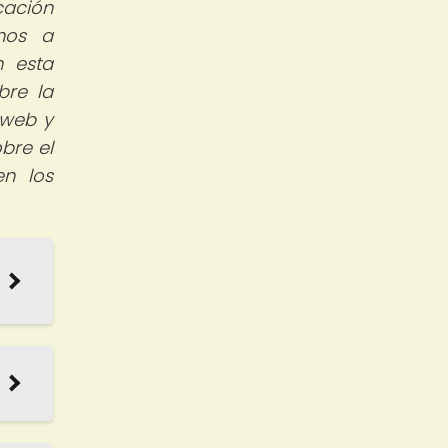
ación
amos a
n esta
bre la
 web y
bre el
en los