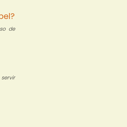
pel?
uso de
servir