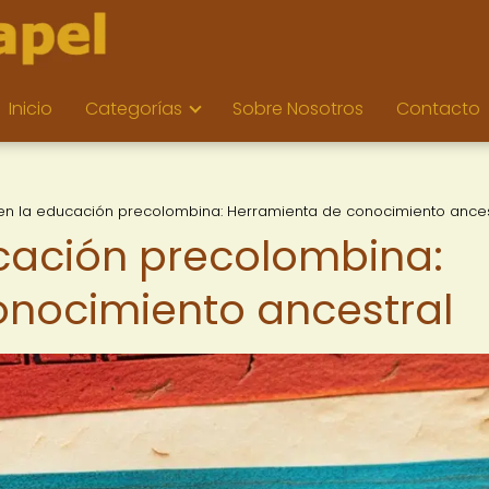
Inicio
Categorías
Sobre Nosotros
Contacto
 en la educación precolombina: Herramienta de conocimiento ances
ucación precolombina:
onocimiento ancestral