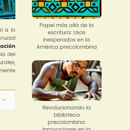
Papel más allá de la
l a lo
escritura: Usos
rucial
inesperados en la
cación
América precolombina
ia del
rales,
lmente
Revolucionando la
biblioteca
precolombina:
Innovaciones en la