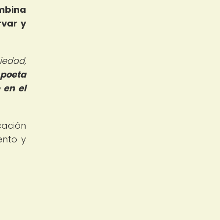
ombina
rvar y
iedad,
 poeta
 en el
cación
ento y