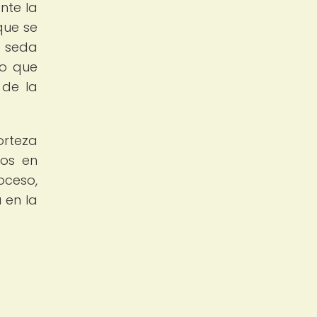
nte la
que se
a seda
no que
 de la
orteza
tos en
oceso,
 en la