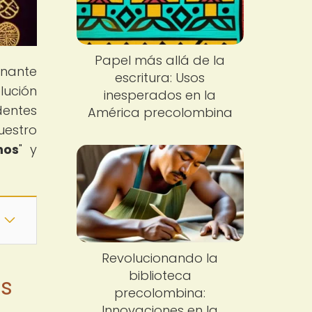
Papel más allá de la
inante
escritura: Usos
lución
inesperados en la
entes
América precolombina
uestro
nos
" y
Revolucionando la
biblioteca
as
precolombina:
Innovaciones en la