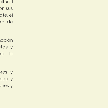
ltural
on sus
te, el
ura de
mación
etas y
ara la
ores y
icas y
ones y