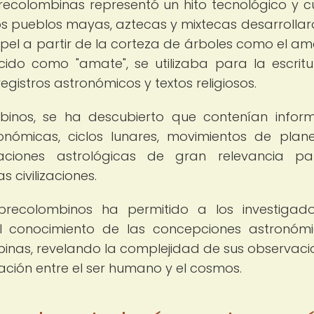
recolombinas representó un hito tecnológico y cu
os pueblos mayas, aztecas y mixtecas desarrollar
pel a partir de la corteza de árboles como el ama
ocido como "amate", se utilizaba para la escrit
gistros astronómicos y textos religiosos.
binos, se ha descubierto que contenían infor
onómicas, ciclos lunares, movimientos de plan
taciones astrológicas de gran relevancia p
 civilizaciones.
precolombinos ha permitido a los investigad
l conocimiento de las concepciones astronóm
binas, revelando la complejidad de sus observaci
ación entre el ser humano y el cosmos.