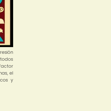
resión
étodos
factor
as, el
icos y