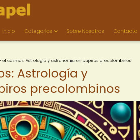
Inicio
Categorías
Sobre Nosotros
Contacto
 y el cosmos: Astrología y astronomía en papiros precolombinos
os: Astrología y
piros precolombinos