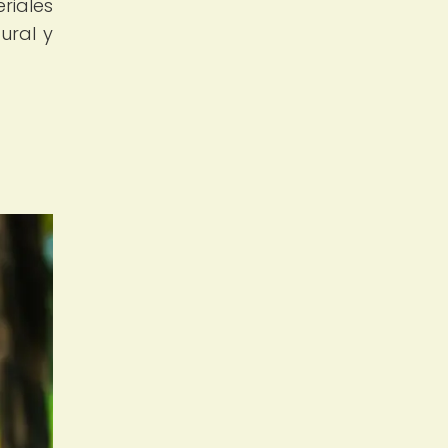
riales
ural y