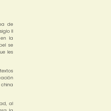
lpa de
iglo II
 en la
pel se
ue les
textos
cación
 china
ad, al
ara la