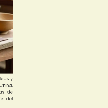
deas y
China,
nas de
ón del