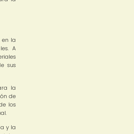
 en la
les. A
riales
de sus
ara la
ión de
de los
al.
a y la