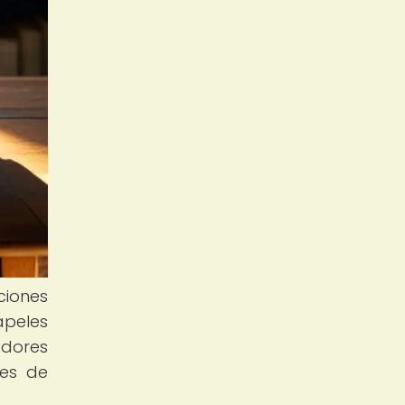
ciones
apeles
adores
des de