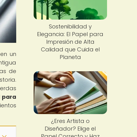
Sostenibilidad y
Elegancia: El Papel para
Impresión de Alta
Calidad que Cuida el
 en un
Planeta
ntigua
cas de
toria.
ierdas
l para
ientos
¿Eres Artista o
Diseñador? Elige el
Papel Correcto y Haz