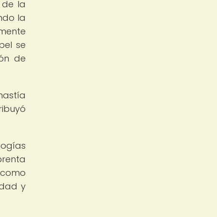
 de la
ndo la
lmente
pel se
ión de
nastía
ribuyó
logías
prenta
a como
edad y