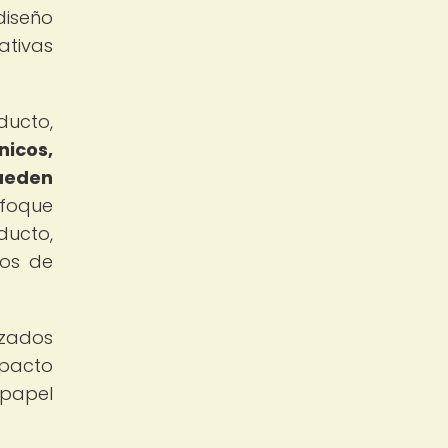
diseño
ativas
ducto,
nicos,
pueden
nfoque
ducto,
nos de
izados
mpacto
 papel