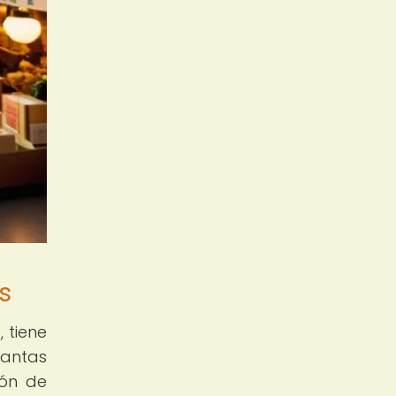
s
 tiene
lantas
ión de