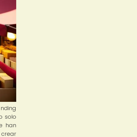
anding
o solo
se han
 crear