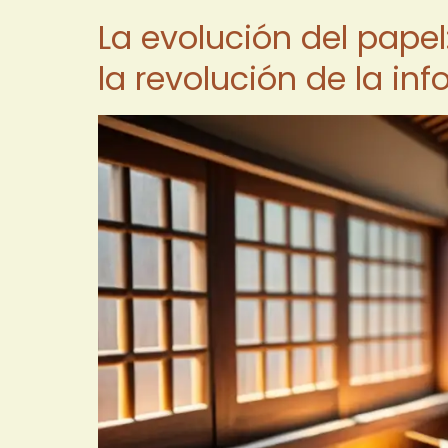
La evolución del pape
la revolución de la in