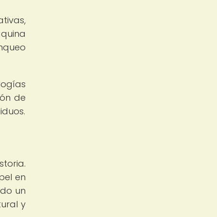
tivas,
áquina
anqueo
logías
ión de
iduos.
toria.
pel en
ido un
ural y