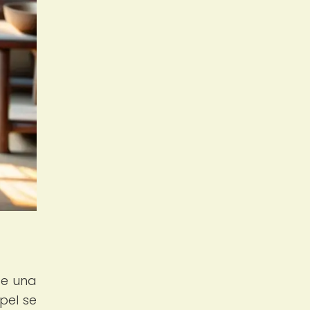
de una
pel se