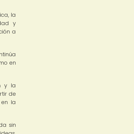
ca, la
idad y
ción a
ntinúa
omo en
n y la
tir de
 en la
da sin
ideas,