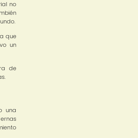
ial no
ambién
mundo.
ta que
uvo un
ra de
s.
a
do una
dernas
miento