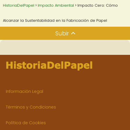
HistoriaDelPapel
Impacto Ambiental
Impacto Cero: Cómo
Alcanzar la Sustentabilidad en la Fabricación de Papel
Subir
Información Legal
Términos y Condiciones
Política de Cookies