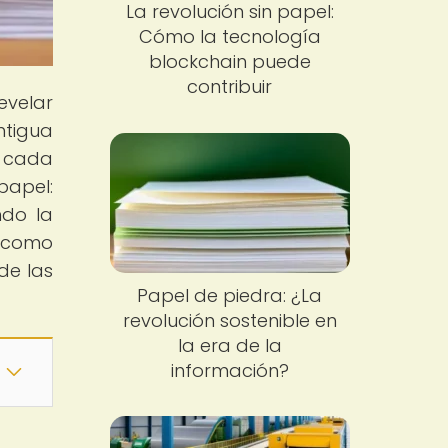
La revolución sin papel:
Cómo la tecnología
blockchain puede
contribuir
evelar
ntigua
s cada
papel:
ndo la
l como
de las
Papel de piedra: ¿La
revolución sostenible en
la era de la
información?