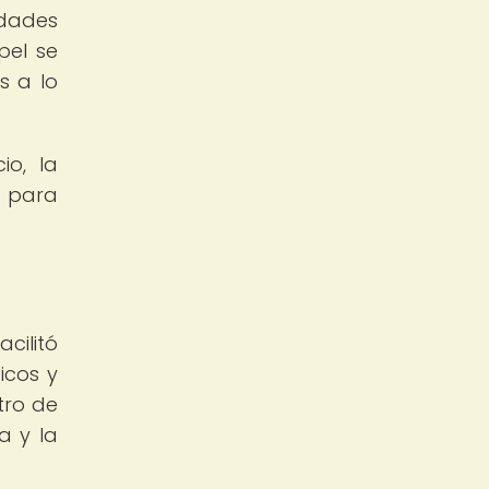
edades
pel se
s a lo
io, la
s para
cilitó
icos y
stro de
a y la