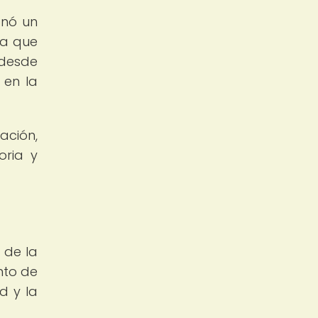
onó un
ra que
 desde
 en la
ación,
oria y
 de la
nto de
d y la