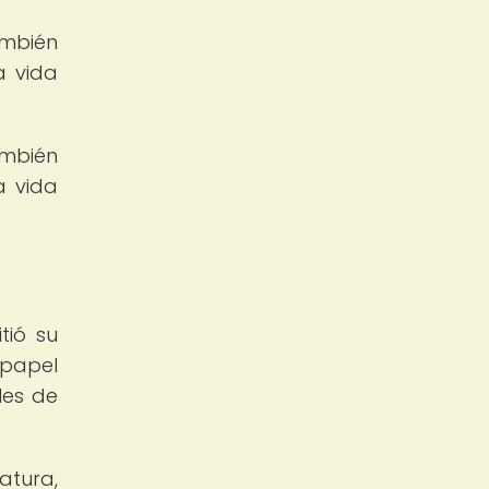
ambién
a vida
ambién
a vida
tió su
 papel
les de
atura,