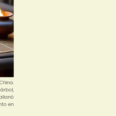
China.
árbol,
allanó
nto en