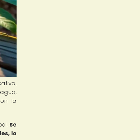
ativa,
 agua,
con la
pel.
Se
es, lo