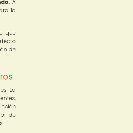
ndo.
A
ara la
lo que
efecto
ión de
bros
es. La
entes,
ucción
dor de
s.