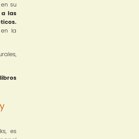
 en su
a las
ticos.
 en la
rales,
libros
 y
ks, es