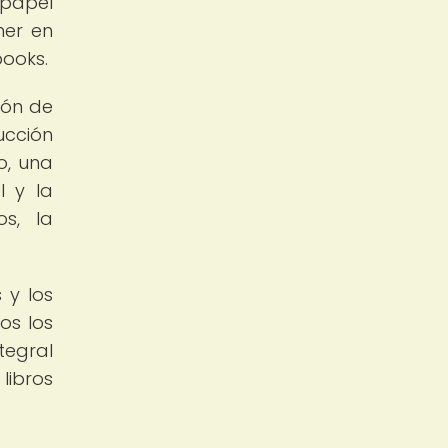
 papel
ner en
books.
ión de
ucción
o, una
l y la
s, la
 y los
os los
tegral
libros