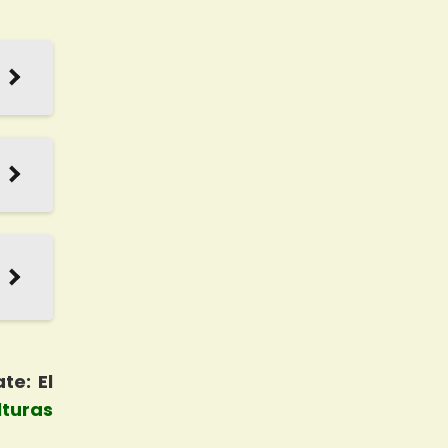
te: El
lturas