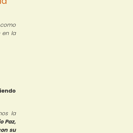
la
o como
 en la
siendo
nos la
o Paz,
con su