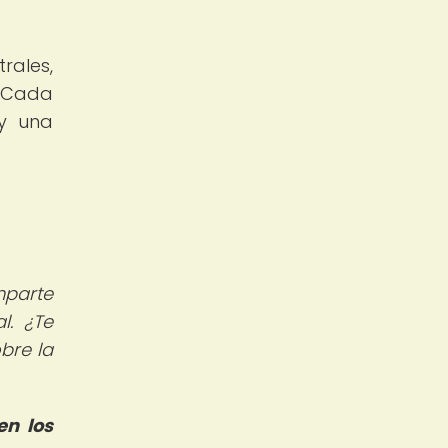
rales,
. Cada
y una
mparte
l. ¿Te
bre la
en los