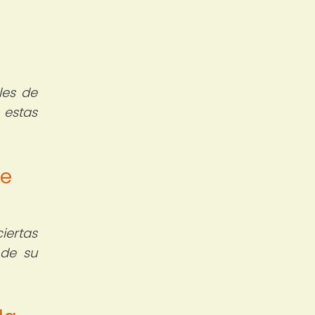
les de
 estas
te
iertas
 de su